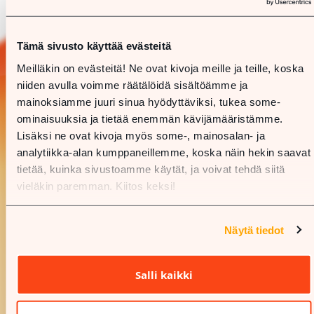
Tämä sivusto käyttää evästeitä
Meilläkin on evästeitä! Ne ovat kivoja meille ja teille, koska
niiden avulla voimme räätälöidä sisältöämme ja
mainoksiamme juuri sinua hyödyttäviksi, tukea some-
ominaisuuksia ja tietää enemmän kävijämääristämme.
Lisäksi ne ovat kivoja myös some-, mainosalan- ja
analytiikka-alan kumppaneillemme, koska näin hekin saavat
tietää, kuinka sivustoamme käytät, ja voivat tehdä siitä
vieläkin paremman. Kiitos keksi!
Näytä tiedot
Salli kaikki