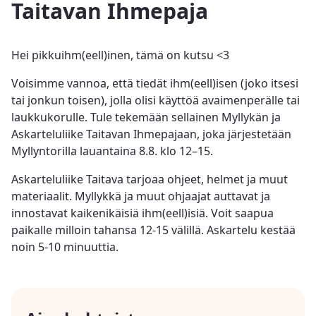
Taitavan Ihmepaja
Hei pikkuihm(eell)inen, tämä on kutsu <3
Voisimme vannoa, että tiedät ihm(eell)isen (joko itsesi
tai jonkun toisen), jolla olisi käyttöä avaimenperälle tai
laukkukorulle. Tule tekemään sellainen Myllykän ja
Askarteluliike Taitavan Ihmepajaan, joka järjestetään
Myllyntorilla lauantaina 8.8. klo 12–15.
Askarteluliike Taitava tarjoaa ohjeet, helmet ja muut
materiaalit. Myllykkä ja muut ohjaajat auttavat ja
innostavat kaikenikäisiä ihm(eell)isiä. Voit saapua
paikalle milloin tahansa 12-15 välillä. Askartelu kestää
noin 5-10 minuuttia.