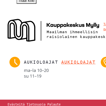
T
p
AUKIOLOAJAT
AUKIOLOAJAT
ma–la
10–20
su
11–19
Evästeitä
Tietosuoja
Palaute