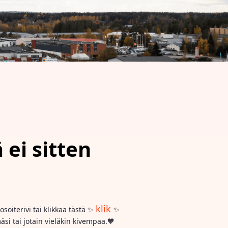
 ei sitten
klik
osoiterivi tai klikkaa tästä ✨
✨
si tai jotain vieläkin kivempaa.🧡