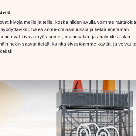
ma–la
10–20
teitä
LANGUAGE
su
11–19
ovat kivoja meille ja teille, koska niiden avulla voimme räätälöi
 hyödyttäviksi, tukea some-ominaisuuksia ja tietää enemmän
TOLAT
LAHJAKORTTI
i ne ovat kivoja myös some-, mainosalan- ja analytiikka-alan
in hekin saavat tietää, kuinka sivustoamme käytät, ja voivat te
ERROR
keksi!