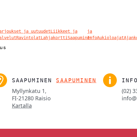
arjoukset ja uutuudet
Liikkeet ja
ja
alvelut
Ravintolat
Lahjakortti
Saapuminen
Info
Aukioloajat
Ajank
SAAPUMINEN
SAAPUMINEN
INF
Myllynkatu 1,

(02) 
FI-21280 Raisio
info@
Kartalla