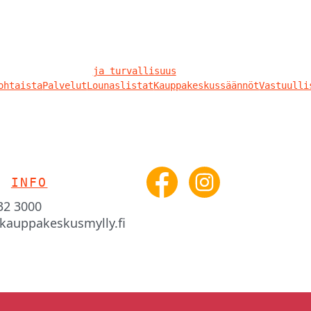
ja turvallisuus
ohtaista
Palvelut
Lounaslistat
Kauppakeskussäännöt
Vastuulli
O
INFO
332 3000
kauppakeskusmylly.fi