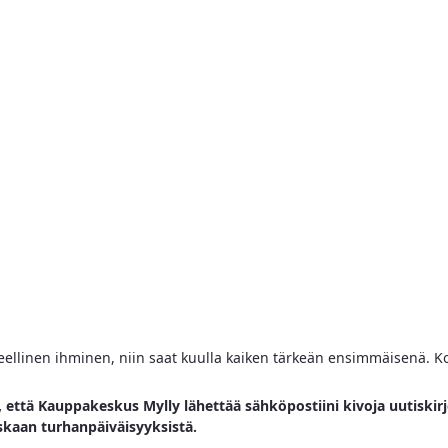
ihmeellinen ihminen, niin saat kuulla kaiken tärkeän ensimmäisenä. Ko
, että Kauppakeskus Mylly lähettää sähköpostiini kivoja uutiskirj
skaan turhanpäiväisyyksistä.