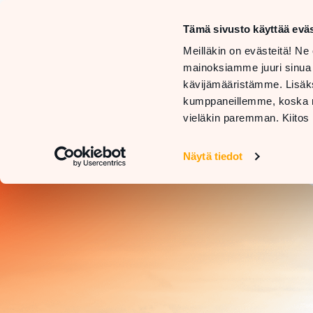
Tämä sivusto käyttää eväs
LIIKKEET
Meilläkin on evästeitä! Ne 
JA
TARJOUKSET
mainoksiamme juuri sinua
PALVELUT
JA
RAVIN
kävijämääristämme. Lisäks
UUTUUDET
kumppaneillemme, koska nä
vieläkin paremman. Kiitos 
Näytä tiedot